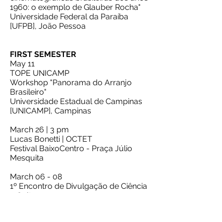
1960: o exemplo de Glauber Rocha"
Universidade Federal da Paraíba
[UFPB], João Pessoa
FIRST SEMESTER
May 11
TOPE UNICAMP
Workshop "Panorama do Arranjo
Brasileiro"
Universidade Estadual de Campinas
[UNICAMP], Campinas
March 26 | 3 pm
Lucas Bonetti | OCTET
Festival BaixoCentro - Praça Júlio
Mesquita
March 06 - 08
1º Encontro de Divulgação de Ciência
e Cultura
Presentation and publication of the
paper: "A trilha sonora como gênese